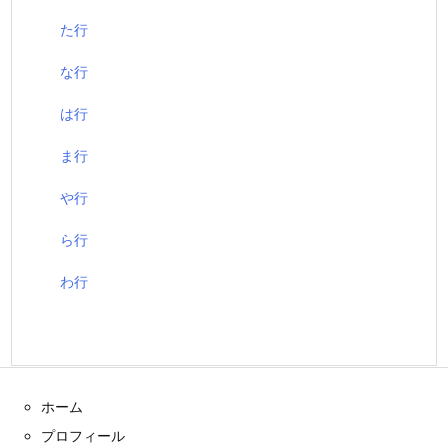
た行
な行
は行
ま行
や行
ら行
わ行
ホーム
プロフィール