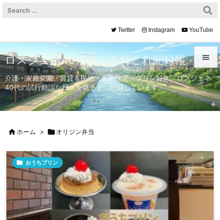
Twitter
Instagram
YouTube

ロスジェネ40代の、あれこれ記録帳

介護・家庭菜園・賃貸＆民泊・京都検定・プリン好き。ロスジェネ
40代の試行錯誤な日々を気ままに記録しています。
メニュ

サイド


ホーム
>

オリジン弁当
前へ


おうちプリン
次へ

検索