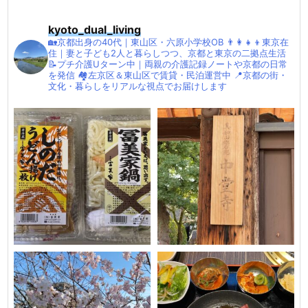
kyoto_dual_living
🏡京都出身の40代｜東山区・六原小学校OB
👨‍👩‍👧‍👦東京在
住｜妻と子ども2人と暮らしつつ、京都と東京の二拠点生活
📝プチ介護Uターン中｜両親の介護記録ノートや京都の日常
を発信
🏘左京区＆東山区で賃貸・民泊運営中
📍京都の街・
文化・暮らしをリアルな視点でお届けします