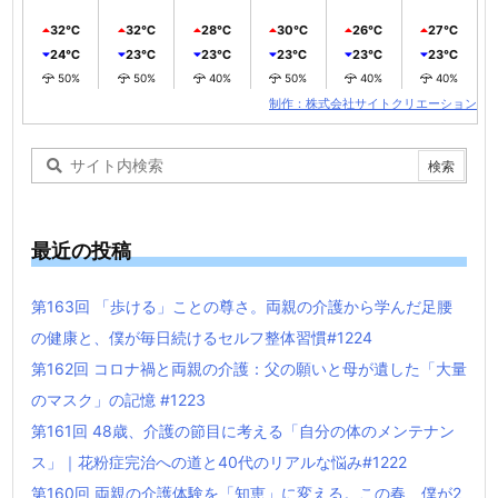
32℃
32℃
28℃
30℃
26℃
27℃
24℃
23℃
23℃
23℃
23℃
23℃
50%
50%
40%
50%
40%
40%
制作：株式会社サイトクリエーション
最近の投稿
第163回 「歩ける」ことの尊さ。両親の介護から学んだ足腰
の健康と、僕が毎日続けるセルフ整体習慣#1224
第162回 コロナ禍と両親の介護：父の願いと母が遺した「大量
のマスク」の記憶 #1223
第161回 48歳、介護の節目に考える「自分の体のメンテナン
ス」｜花粉症完治への道と40代のリアルな悩み#1222
第160回 両親の介護体験を「知恵」に変える。この春、僕が2