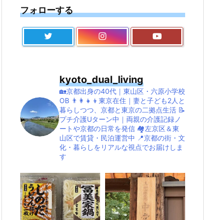
フォローする
kyoto_dual_living
🏡京都出身の40代｜東山区・六原小学校
OB
👨‍👩‍👧‍👦東京在住｜妻と子ども2人と
暮らしつつ、京都と東京の二拠点生活
📝
プチ介護Uターン中｜両親の介護記録ノ
ートや京都の日常を発信
🏘左京区＆東
山区で賃貸・民泊運営中
📍京都の街・文
化・暮らしをリアルな視点でお届けしま
す