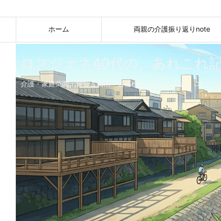
ホーム
両親の介護振り返りnote
ロスジェネ40代の、あれこれ
介護・家庭菜園・賃貸＆民泊・京都検定・プリン好き。ロスジェ