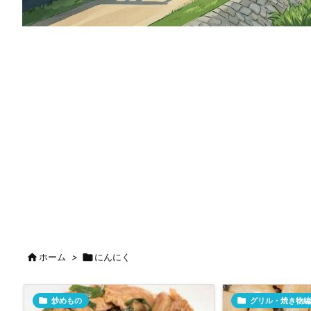

ホーム
>

にんにく

炒めもの

グリル・焼き物編