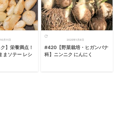

10月11日
2025年1月8日
ニク】栄養満点！
#420【野菜栽培・ヒガンバナ
ままソテー レシ
科】ニンニク にんにく