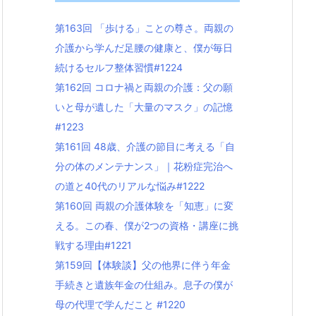
第163回 「歩ける」ことの尊さ。両親の
介護から学んだ足腰の健康と、僕が毎日
続けるセルフ整体習慣#1224
第162回 コロナ禍と両親の介護：父の願
いと母が遺した「大量のマスク」の記憶
#1223
第161回 48歳、介護の節目に考える「自
分の体のメンテナンス」｜花粉症完治へ
の道と40代のリアルな悩み#1222
第160回 両親の介護体験を「知恵」に変
える。この春、僕が2つの資格・講座に挑
戦する理由#1221
第159回【体験談】父の他界に伴う年金
手続きと遺族年金の仕組み。息子の僕が
母の代理で学んだこと #1220