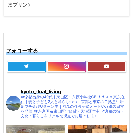
まプリン）
フォローする
kyoto_dual_living
🏡京都出身の40代｜東山区・六原小学校OB
👨‍👩‍👧‍👦東京在
住｜妻と子ども2人と暮らしつつ、京都と東京の二拠点生活
📝プチ介護Uターン中｜両親の介護記録ノートや京都の日常
を発信
🏘左京区＆東山区で賃貸・民泊運営中
📍京都の街・
文化・暮らしをリアルな視点でお届けします