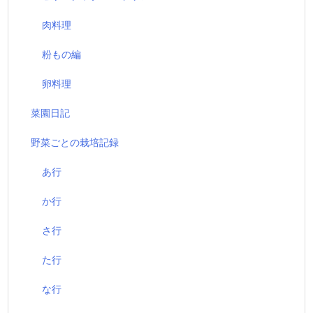
肉料理
粉もの編
卵料理
菜園日記
野菜ごとの栽培記録
あ行
か行
さ行
た行
な行