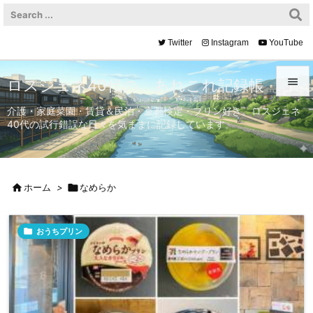
Twitter
Instagram
YouTube

ロスジェネ40代の、あれこれ記録帳

介護・家庭菜園・賃貸＆民泊・京都検定・プリン好き。ロスジェネ
40代の試行錯誤な日々を気ままに記録しています。
メニュ

サイド


ホーム
>

なめらか
前へ


おうちプリン
次へ

検索