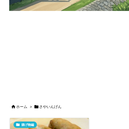

ホーム
>

さやいんげん

揚げ物編