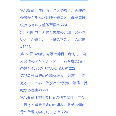
第163回 「歩ける」ことの尊さ。両親の
介護から学んだ足腰の健康と、僕が毎日
続けるセルフ整体習慣#1224
第162回 コロナ禍と両親の介護：父の願
いと母が遺した「大量のマスク」の記憶
#1223
第161回 48歳、介護の節目に考える「自
分の体のメンテナンス」｜花粉症完治へ
の道と40代のリアルな悩み#1222
第160回 両親の介護体験を「知恵」に変
える。この春、僕が2つの資格・講座に挑
戦する理由#1221
第159回【体験談】父の他界に伴う年金
手続きと遺族年金の仕組み。息子の僕が
母の代理で学んだこと #1220