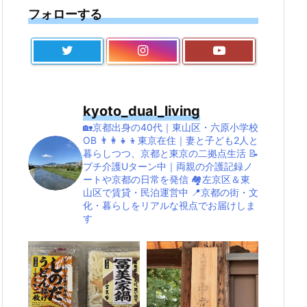
フォローする
kyoto_dual_living
🏡京都出身の40代｜東山区・六原小学校
OB
👨‍👩‍👧‍👦東京在住｜妻と子ども2人と
暮らしつつ、京都と東京の二拠点生活
📝
プチ介護Uターン中｜両親の介護記録ノ
ートや京都の日常を発信
🏘左京区＆東
山区で賃貸・民泊運営中
📍京都の街・文
化・暮らしをリアルな視点でお届けしま
す