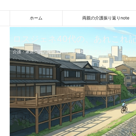
ホーム
両親の介護振り返りnote
ロスジェネ40代の、あれこれ
介護・家庭菜園・賃貸＆民泊・京都検定・プリン好き。ロスジェ