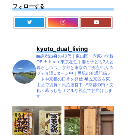
フォローする
kyoto_dual_living
🏡京都出身の40代｜東山区・六原小学校
OB
👨‍👩‍👧‍👦東京在住｜妻と子ども2人と
暮らしつつ、京都と東京の二拠点生活
📝
プチ介護Uターン中｜両親の介護記録ノ
ートや京都の日常を発信
🏘左京区＆東
山区で賃貸・民泊運営中
📍京都の街・文
化・暮らしをリアルな視点でお届けしま
す