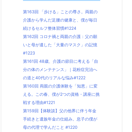
第163回 「歩ける」ことの尊さ。両親の
介護から学んだ足腰の健康と、僕が毎日
続けるセルフ整体習慣#1224
第162回 コロナ禍と両親の介護：父の願
いと母が遺した「大量のマスク」の記憶
#1223
第161回 48歳、介護の節目に考える「自
分の体のメンテナンス」｜花粉症完治へ
の道と40代のリアルな悩み#1222
第160回 両親の介護体験を「知恵」に変
える。この春、僕が2つの資格・講座に挑
戦する理由#1221
第159回【体験談】父の他界に伴う年金
手続きと遺族年金の仕組み。息子の僕が
母の代理で学んだこと #1220