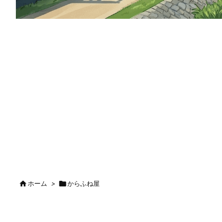

ホーム
>

からふね屋