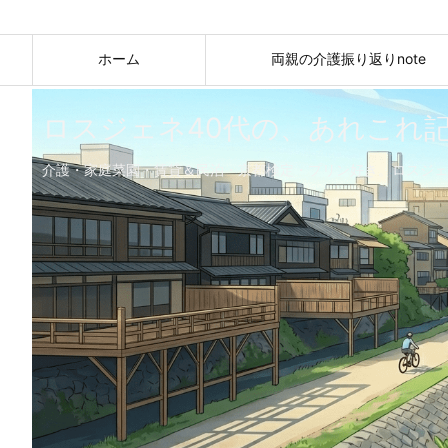
ホーム
両親の介護振り返りnote
ロスジェネ40代の、あれこれ
介護・家庭菜園・賃貸＆民泊・京都検定・プリン好き。ロスジェ