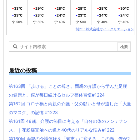
33℃
29℃
28℃
28℃
28℃
30℃
23℃
23℃
24℃
23℃
24℃
24℃
50%
50%
40%
50%
40%
40%
制作：株式会社サイトクリエーション
最近の投稿
第163回 「歩ける」ことの尊さ。両親の介護から学んだ足腰
の健康と、僕が毎日続けるセルフ整体習慣#1224
第162回 コロナ禍と両親の介護：父の願いと母が遺した「大量
のマスク」の記憶 #1223
第161回 48歳、介護の節目に考える「自分の体のメンテナン
ス」｜花粉症完治への道と40代のリアルな悩み#1222
第160回 両親の介護体験を「知恵」に変える。この春、僕が2