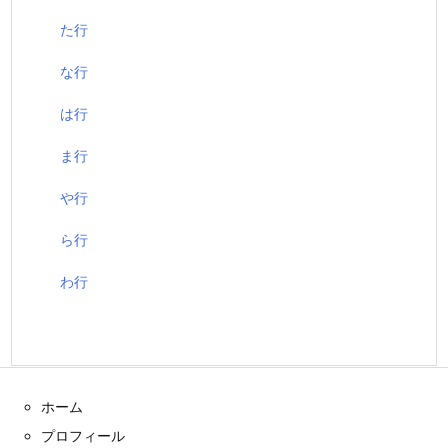
た行
な行
は行
ま行
や行
ら行
わ行
ホーム
プロフィール