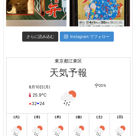
さらに読み込む
Instagram でフォロー
東京都江東区
天気予報
20%
8月10日(月)
25.9℃
32
24
(火)
(水)
(木)
(金)
(土)
(日)