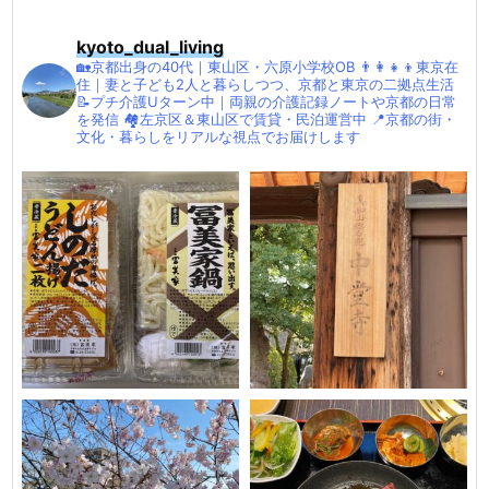
kyoto_dual_living
🏡京都出身の40代｜東山区・六原小学校OB
👨‍👩‍👧‍👦東京在
住｜妻と子ども2人と暮らしつつ、京都と東京の二拠点生活
📝プチ介護Uターン中｜両親の介護記録ノートや京都の日常
を発信
🏘左京区＆東山区で賃貸・民泊運営中
📍京都の街・
文化・暮らしをリアルな視点でお届けします