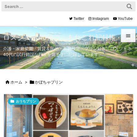
Twitter
Instagram
YouTube

ロスジェネ40代の、あれこれ記録帳

介護・家庭菜園・賃貸＆民泊・京都検定・プリン好き。ロスジェネ
40代の試行錯誤な日々を気ままに記録しています。
メニュ

サイド


ホーム
>

かぼちゃプリン
前へ


おうちプリン
次へ

検索