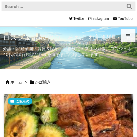
Twitter
Instagram
YouTube

ロスジェネ40代の、あれこれ記録帳

介護・家庭菜園・賃貸＆民泊・京都検定・プリン好き。ロスジェネ
40代の試行錯誤な日々を気ままに記録しています。
メニュ

サイド


ホーム
>

かば焼き
前へ


ご飯もの
次へ

検索