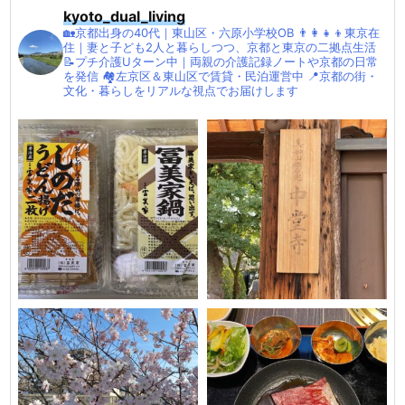
kyoto_dual_living
🏡京都出身の40代｜東山区・六原小学校OB
👨‍👩‍👧‍👦東京在
住｜妻と子ども2人と暮らしつつ、京都と東京の二拠点生活
📝プチ介護Uターン中｜両親の介護記録ノートや京都の日常
を発信
🏘左京区＆東山区で賃貸・民泊運営中
📍京都の街・
文化・暮らしをリアルな視点でお届けします