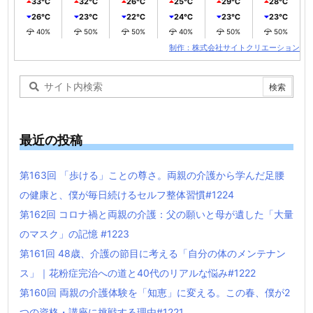
33℃
32℃
26℃
25℃
29℃
28℃
26℃
23℃
22℃
24℃
23℃
23℃
40%
50%
50%
40%
50%
50%
制作：株式会社サイトクリエーション
最近の投稿
第163回 「歩ける」ことの尊さ。両親の介護から学んだ足腰
の健康と、僕が毎日続けるセルフ整体習慣#1224
第162回 コロナ禍と両親の介護：父の願いと母が遺した「大量
のマスク」の記憶 #1223
第161回 48歳、介護の節目に考える「自分の体のメンテナン
ス」｜花粉症完治への道と40代のリアルな悩み#1222
第160回 両親の介護体験を「知恵」に変える。この春、僕が2
つの資格・講座に挑戦する理由#1221