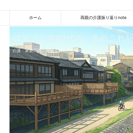
ホーム
両親の介護振り返りnote
ロスジェネ40代の、あれこれ
介護・家庭菜園・賃貸＆民泊・京都検定・プリン好き。ロスジェ