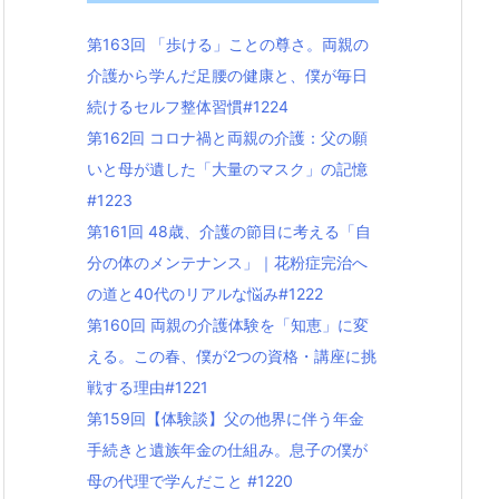
第163回 「歩ける」ことの尊さ。両親の
介護から学んだ足腰の健康と、僕が毎日
続けるセルフ整体習慣#1224
第162回 コロナ禍と両親の介護：父の願
いと母が遺した「大量のマスク」の記憶
#1223
第161回 48歳、介護の節目に考える「自
分の体のメンテナンス」｜花粉症完治へ
の道と40代のリアルな悩み#1222
第160回 両親の介護体験を「知恵」に変
える。この春、僕が2つの資格・講座に挑
戦する理由#1221
第159回【体験談】父の他界に伴う年金
手続きと遺族年金の仕組み。息子の僕が
母の代理で学んだこと #1220