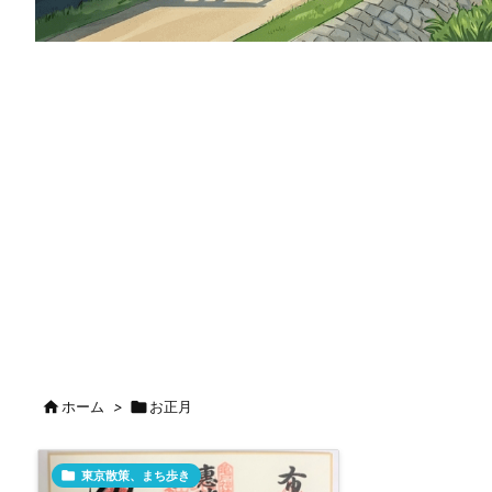

ホーム
>

お正月

東京散策、まち歩き