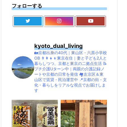
フォローする
kyoto_dual_living
🏡京都出身の40代｜東山区・六原小学校
OB
👨‍👩‍👧‍👦東京在住｜妻と子ども2人と
暮らしつつ、京都と東京の二拠点生活
📝
プチ介護Uターン中｜両親の介護記録ノ
ートや京都の日常を発信
🏘左京区＆東
山区で賃貸・民泊運営中
📍京都の街・文
化・暮らしをリアルな視点でお届けしま
す