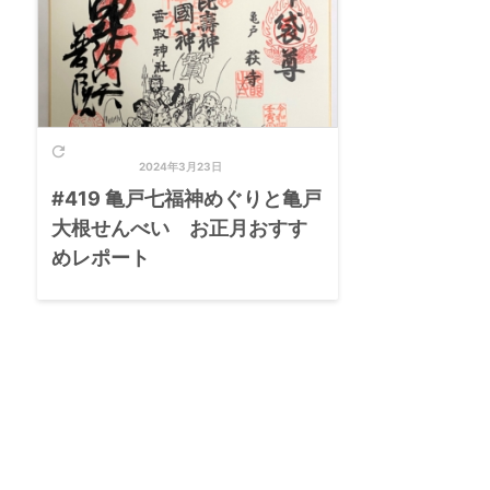

2024年3月23日
#419 亀戸七福神めぐりと亀戸
大根せんべい お正月おすす
めレポート