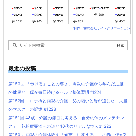
33℃
34℃
33℃
30℃
31℃
24℃
30℃
25℃
26℃
25℃
25℃
30%
23℃
20%
30%
30%
30%
40%
制作：株式会社サイトクリエーション
最近の投稿
第163回 「歩ける」ことの尊さ。両親の介護から学んだ足腰
の健康と、僕が毎日続けるセルフ整体習慣#1224
第162回 コロナ禍と両親の介護：父の願いと母が遺した「大量
のマスク」の記憶 #1223
第161回 48歳、介護の節目に考える「自分の体のメンテナン
ス」｜花粉症完治への道と40代のリアルな悩み#1222
第160回 両親の介護体験を「知恵」に変える。この春、僕が2