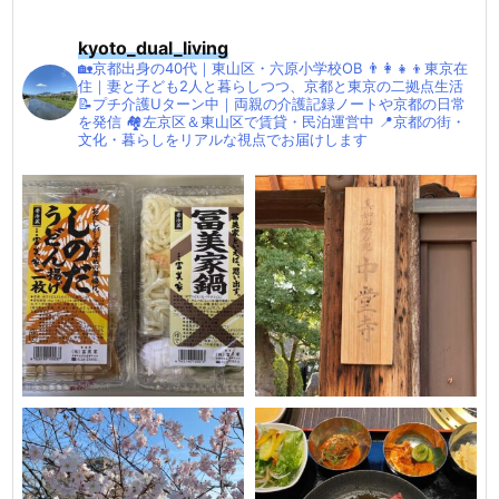
kyoto_dual_living
🏡京都出身の40代｜東山区・六原小学校OB
👨‍👩‍👧‍👦東京在
住｜妻と子ども2人と暮らしつつ、京都と東京の二拠点生活
📝プチ介護Uターン中｜両親の介護記録ノートや京都の日常
を発信
🏘左京区＆東山区で賃貸・民泊運営中
📍京都の街・
文化・暮らしをリアルな視点でお届けします