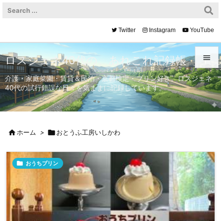
Twitter
Instagram
YouTube

ロスジェネ40代の、あれこれ記録帳

介護・家庭菜園・賃貸＆民泊・京都検定・プリン好き。ロスジェネ
40代の試行錯誤な日々を気ままに記録しています。
メニュ

サイド


ホーム
>

おとうふ工房いしかわ
前へ


おうちプリン
次へ

検索