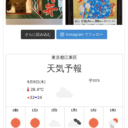
さらに読み込む
Instagram でフォロー
東京都江東区
天気予報
30%
8月6日(木)
28.4℃
32
24
(金)
(土)
(日)
(月)
(火)
(水)