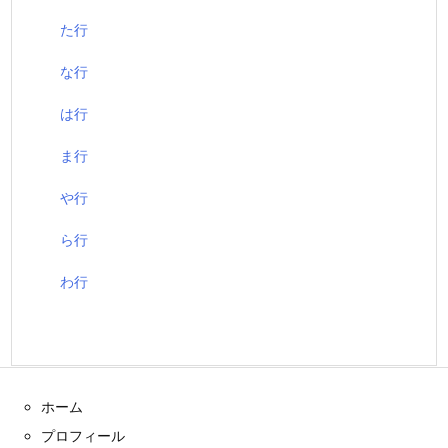
た行
な行
は行
ま行
や行
ら行
わ行
ホーム
プロフィール